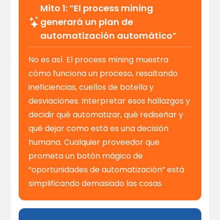
Mito 1: “El process mining
generará un plan de
automatización automático”
No es así. El process mining muestra
cómo funciona un proceso, resaltando
ineficiencias, cuellos de botella y
desviaciones. Interpretar esos hallazgos y
decidir qué automatizar, qué rediseñar y
qué dejar como está es una decisión
humana. Cualquier proveedor que
prometa un botón mágico de
“oportunidades de automatización” está
simplificando demasiado las cosas.