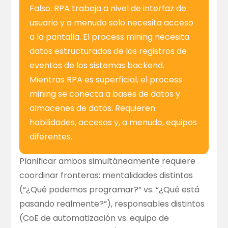
Falso. RPA trabaja a nivel de interfaz de
usuario y a menudo solo necesita acceso
a la pantalla. El process mining necesita
datos estructurados de los registros de
eventos de los sistemas backend.
Mientras RPA es superficial, el process
mining se conecta a bases de datos y
almacenes de datos. Requieren
habilidades, accesos y, a menudo, equipos
diferentes.
Planificar ambos simultáneamente requiere
coordinar fronteras: mentalidades distintas
(“¿Qué podemos programar?” vs. “¿Qué está
pasando realmente?”), responsables distintos
(CoE de automatización vs. equipo de