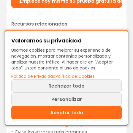
¡Empiece hoy mismo su prueba gratuita de Pr
Recursos relacionados:
¿Qué es el Process Mining?
- Conceptos
Valoramos su privacidad
fundamentales
Cómo analizar su proceso
- De los datos al
Usamos cookies para mejorar su experiencia de
navegación, mostrar contenido personalizado y
conocimiento
analizar nuestro tráfico. Al hacer clic en "Aceptar
Cómo implementar la optimización de
todo", usted consiente el uso de cookies.
procesos
- Transforme el análisis en
Política de Privacidad
Política de Cookies
resultados
Rechazar todo
Cómo monitorizar su proceso de forma
continua
- Mantenga las mejoras a largo plazo
Personalizar
UiPath vs. ProcessMind
- Comparativa de
Aceptar todo
plataformas
Retos del Process Mining y mejores prácticas
- Evite los errores más comunes