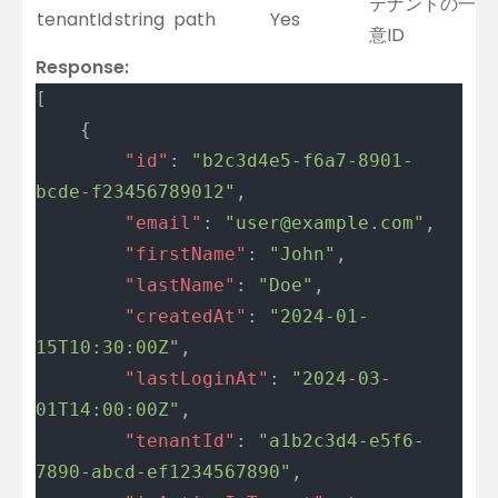
テナントの一
tenantId
string
path
Yes
意ID
Response:
[
	{
		"id"
: 
"b2c3d4e5-f6a7-8901-
bcde-f23456789012"
,
		"email"
: 
"user@example.com"
,
		"firstName"
: 
"John"
,
		"lastName"
: 
"Doe"
,
		"createdAt"
: 
"2024-01-
15T10:30:00Z"
,
		"lastLoginAt"
: 
"2024-03-
01T14:00:00Z"
,
		"tenantId"
: 
"a1b2c3d4-e5f6-
7890-abcd-ef1234567890"
,