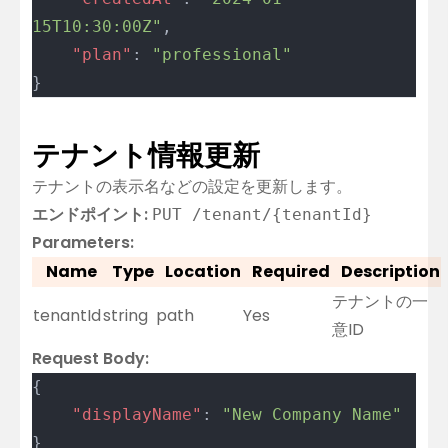
15T10:30:00Z"
,
	"plan"
: 
"professional"
}
テナント情報更新
テナントの表示名などの設定を更新します。
エンドポイント:
PUT /tenant/{tenantId}
Parameters:
Name
Type
Location
Required
Description
テナントの一
tenantId
string
path
Yes
意ID
Request Body:
{
	"displayName"
: 
"New Company Name"
}