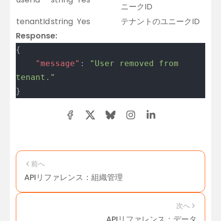
ニークID
tenantId
string
Yes
テナントのユニークID
Response:
{
	"message"
: 
"User removed from 
tenant."
}
前へ
APIリファレンス：組織管理
次へ
APIリファレンス：データ