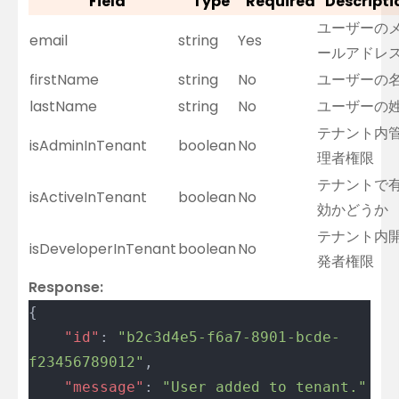
Field
Type
Required
Descripti
ユーザーの
email
string
Yes
ールアドレ
firstName
string
No
ユーザーの
lastName
string
No
ユーザーの
テナント内
isAdminInTenant
boolean
No
理者権限
テナントで
isActiveInTenant
boolean
No
効かどうか
テナント内
isDeveloperInTenant
boolean
No
発者権限
Response:
{
	"id"
: 
"b2c3d4e5-f6a7-8901-bcde-
f23456789012"
,
	"message"
: 
"User added to tenant."