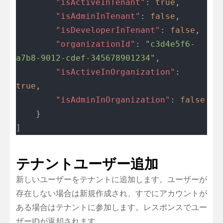
		"isActiveInTenant"
: 
true
,
		"isAdminInTenant"
: 
false
,
		"isDeveloperInTenant"
: 
false
,
		"organizationId"
: 
"c3d4e5f6-
a7b8-9012-cdef-345678901234"
,
		"isActiveInOrganization"
: 
true
,
		"isAdminInOrganization"
: 
false
	}
]
テナントユーザー追加
新しいユーザーをテナントに追加します。ユーザーが
存在しない場合は新規作成され、すでにアカウントが
ある場合はテナントに参加します。レスポンスでユー
ザーIDが返却されます。