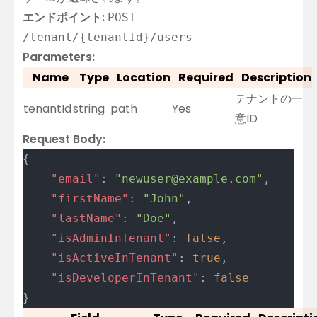
エンドポイント:
POST
/tenant/{tenantId}/users
Parameters:
Name
Type
Location
Required
Description
テナントの一
tenantId
string
path
Yes
意ID
Request Body:
{
	"email"
: 
"newuser@example.com"
,
	"firstName"
: 
"John"
,
	"lastName"
: 
"Doe"
,
	"isAdminInTenant"
: 
false
,
	"isActiveInTenant"
: 
true
,
	"isDeveloperInTenant"
: 
false
}