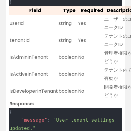
}
Field
Type
Required
Descripti
ユーザーの
userId
string
Yes
ニークID
テナントの
tenantId
string
Yes
ニークID
管理者権限
isAdminInTenant
boolean
No
どうか
テナント内
isActiveInTenant
boolean
No
有効か
開発者権限
isDeveloperInTenant
boolean
No
どうか
Response:
{
	"message"
: 
"User tenant settings 
updated."