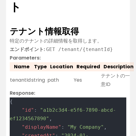
ト
テナント情報取得
特定のテナントの詳細情報を取得します。
エンドポイント:
GET /tenant/{tenantId}
Parameters:
Name
Type
Location
Required
Description
テナントの一
tenantId
string
path
Yes
意ID
Response:
{
	"id"
: 
"a1b2c3d4-e5f6-7890-abcd-
ef1234567890"
,
	"displayName"
: 
"My Company"
,
	"createdAt"
: 
"2024-01-