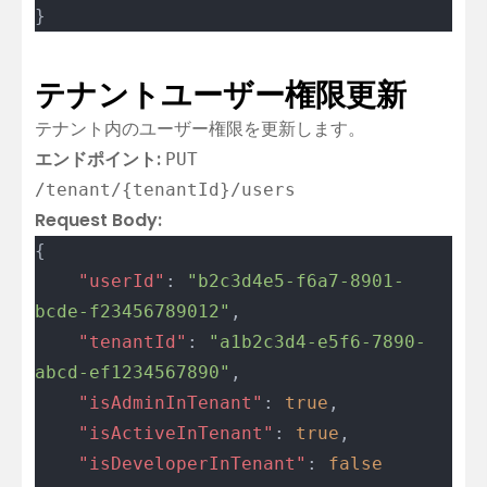
}
テナントユーザー権限更新
テナント内のユーザー権限を更新します。
エンドポイント:
PUT
/tenant/{tenantId}/users
Request Body:
{
	"userId"
: 
"b2c3d4e5-f6a7-8901-
bcde-f23456789012"
,
	"tenantId"
: 
"a1b2c3d4-e5f6-7890-
abcd-ef1234567890"
,
	"isAdminInTenant"
: 
true
,
	"isActiveInTenant"
: 
true
,
	"isDeveloperInTenant"
: 
false