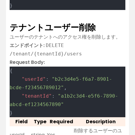
}
テナントユーザー削除
ユーザーのテナントへのアクセス権を削除します。
エンドポイント:
DELETE
/tenant/{tenantId}/users
Request Body:
{
	"userId"
: 
"b2c3d4e5-f6a7-8901-
bcde-f23456789012"
,
	"tenantId"
: 
"a1b2c3d4-e5f6-7890-
abcd-ef1234567890"
}
Field
Type
Required
Description
削除するユーザーのユ
userId
string
Yes