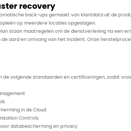
aster recovery
utomatische back-ups gemaakt van klantdata uit de prod
kopieën op meerdere locaties opgeslagen.
lplan staan maatregelen om de dienstverlening na een erns
van de aard en omvang van het incident. Onze herstelpro
de volgende standaarden en certificeringen, zodat onze
 Management
ols
herming in de Cloud
nization Controls
voor databescherming en privacy