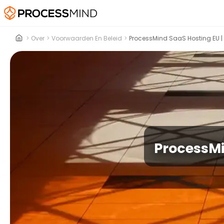
>
Over
>
Voorwaarden En Beleid
>
ProcessMind SaaS Hosting EU |
ProcessMi