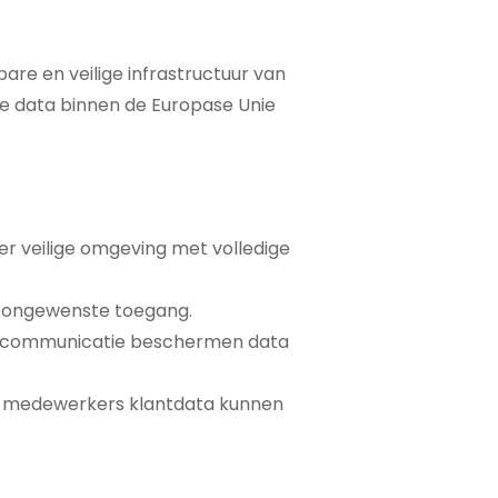
re en veilige infrastructuur van
je data binnen de Europase Unie
eer veilige omgeving met volledige
n ongewenste toegang.
lde communicatie beschermen data
de medewerkers klantdata kunnen