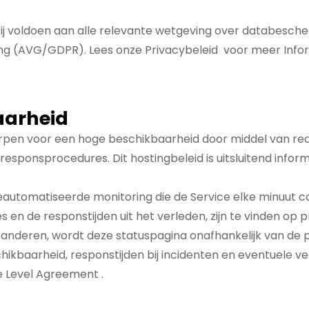
. Wij voldoen aan alle relevante wetgeving over databes
ng (AVG/GDPR). Lees onze
Privacybeleid
voor meer Infor
aarheid
pen voor een hoge beschikbaarheid door middel van red
responsprocedures. Dit hostingbeleid is uitsluitend info
utomatiseerde monitoring die de Service elke minuut con
 en de responstijden uit het verleden, zijn te vinden op
p
aranderen, wordt deze statuspagina onafhankelijk van de
ikbaarheid, responstijden bij incidenten en eventuele 
e Level Agreement
.