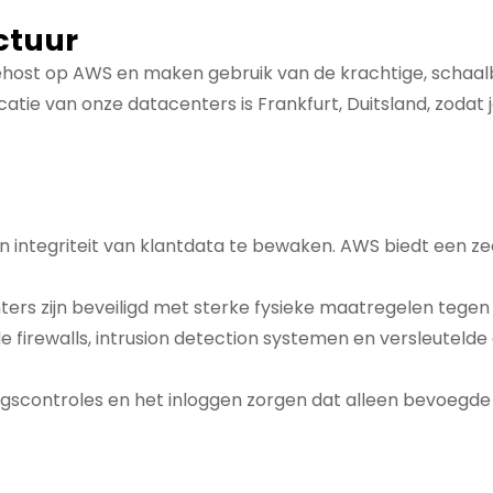
ctuur
ost op AWS en maken gebruik van de krachtige, schaalba
tie van onze datacenters is Frankfurt, Duitsland, zodat 
 en integriteit van klantdata te bewaken. AWS biedt een z
ers zijn beveiligd met sterke fysieke maatregelen tege
e firewalls, intrusion detection systemen en versleute
ngscontroles en het inloggen zorgen dat alleen bevoeg