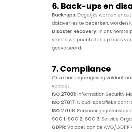
6. Back-ups en dis
Back-ups
: Dagelijks worden er a
dataverlies te beperken, worden 
Disaster Recovery
: In ons herste
stellen we prioriteiten op basis 
geëvalueerd.
7. Compliance
Onze hostingomgeving voldoet aan 
voldoet:
ISO 27001
: Information Security
ISO 27017
: Cloud-specifieke contr
ISO 27018
: Persoonsgegevensbesc
SOC 1, SOC 2, SOC 3
: Service Orga
GDPR
: Voldoet aan de AVG/GDPR 