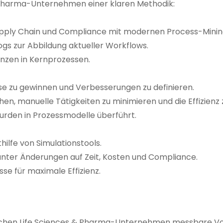
 & Pharma-Unternehmen einer klaren Methodik:
Supply Chain und Compliance mit modernen Process-Minin
s zur Abbildung aktueller Workflows.
nzen in Kernprozessen.
se zu gewinnen und Verbesserungen zu definieren.
n, manuelle Tätigkeiten zu minimieren und die Effizienz z
rden in Prozessmodelle überführt.
ilfe von Simulationstools.
nter Änderungen auf Zeit, Kosten und Compliance.
se für maximale Effizienz.
chen Life Sciences & Pharma-Unternehmen messbare Vor