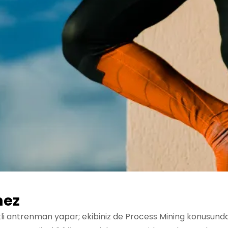
mez
 antrenman yapar; ekibiniz de Process Mining konusunda g