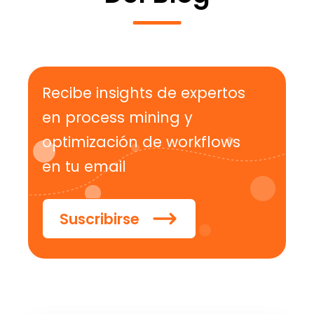
Recibe insights de expertos
en process mining y
optimización de workflows
en tu email
Suscribirse