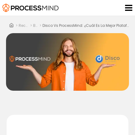
>
Recursos
>
Blog
>
Disco Vs ProcessMind: ¿Cuál Es La Mejor Plataforma De Process Mining En 2025?