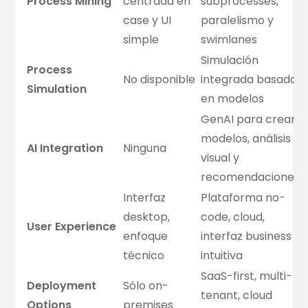
Process Mining
centrada en
subprocesses,
case y UI
paralelismo y
simple
swimlanes
Simulación
Process
No disponible
integrada basada
Simulation
en modelos
GenAI para crear
modelos, análisis
AI Integration
Ninguna
visual y
recomendaciones
Interfaz
Plataforma no-
desktop,
code, cloud,
User Experience
enfoque
interfaz business
técnico
intuitiva
SaaS-first, multi-
Deployment
Sólo on-
tenant, cloud
Options
premises