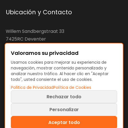
Ubicación y Contacto
Willem Sandbergstraat 33
7425RC Deventer
The Netherlands
Valoramos su privacidad
KvK: 92890598
Usamos cookies para mejorar su experiencia de
navegación, mostrar contenido personalizado y
VAT: NL866207144B01
analizar nuestro tráfico. Al hacer clic en "Aceptar
todo", usted consiente el uso de cookies.
Política de Privacidad
Política de Cookies
Rechazar todo
Términos y Políticas
Términos de Uso
Política de Privacidad
Política de Cookies
Personalizar
Preferencias de cookies
Aceptar todo