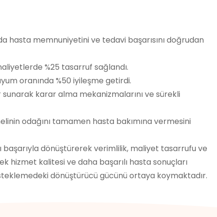
 da hasta memnuniyetini ve tedavi başarısını doğrudan
aliyetlerde %25 tasarruf sağlandı.
 uyum oranında %50 iyileşme getirdi.
ler sunarak karar alma mekanizmalarını ve sürekli
onelinin odağını tamamen hasta bakımına vermesini
 başarıyla dönüştürerek verimlilik, maliyet tasarrufu ve
sek hizmet kalitesi ve daha başarılı hasta sonuçları
ni desteklemedeki dönüştürücü gücünü ortaya koymaktadır.