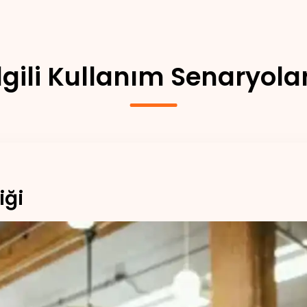
İlgili Kullanım Senaryolar
iği