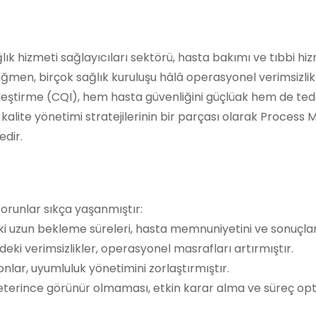
 hizmeti sağlayıcıları sektörü, hasta bakımı ve tıbbi hizme
ağmen, birçok sağlık kuruluşu hâlâ operasyonel verimsizl
ileştirme (CQI), hem hasta güvenliğini güçlüak hem de tedavi
alite yönetimi stratejilerinin bir parçası olarak Process M
edir.
sorunlar sıkça yaşanmıştır:
 uzun bekleme süreleri, hasta memnuniyetini ve sonuçları
rdeki verimsizlikler, operasyonel masrafları artırmıştır.
lar, uyumluluk yönetimini zorlaştırmıştır.
eterince görünür olmaması, etkin karar alma ve süreç opt