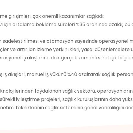
rme girişimleri, çok önemli kazanımlar sağladı:
 için ortalama bekleme süreleri %35 oranında azaldı; bu
erin sadeleştirilmesi ve otomasyon sayesinde operasyonel m
çler ve artırılan izleme yetkinlikleri, yasal düzenlemelere
rasyonel iş akışlarına dair gerçek zamanlı stratejik bilgi
 iş akışları, manuel iş yükünü %40 azaltarak sağlık pers
nolojilerinden faydalanan sağlık sektörü, operasyonlarını
ürekli iyileştirme projeleri, sağlık kuruluşlarının daha yük
önetimi tekniklerinin sağlık sisteminin genel verimliliği