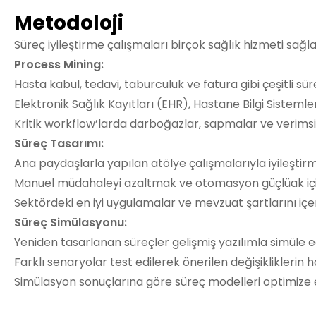
Metodoloji
Süreç iyileştirme çalışmaları birçok sağlık hizmeti sağl
Process Mining:
Hasta kabul, tedavi, taburculuk ve fatura gibi çeşitli sür
Elektronik Sağlık Kayıtları (EHR), Hastane Bilgi Sisteml
Kritik workflow’larda darboğazlar, sapmalar ve verimsizli
Süreç Tasarımı:
Ana paydaşlarla yapılan atölye çalışmalarıyla iyileştirme
Manuel müdahaleyi azaltmak ve otomasyon güçlüak için
Sektördeki en iyi uygulamalar ve mevzuat şartlarını içe
Süreç Simülasyonu:
Yeniden tasarlanan süreçler gelişmiş yazılımla simüle e
Farklı senaryolar test edilerek önerilen değişikliklerin
Simülasyon sonuçlarına göre süreç modelleri optimize ed