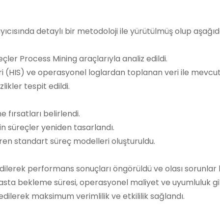
ayıcısında detaylı bir metodoloji ile yürütülmüş olup aşağı
eçler Process Mining araçlarıyla analiz edildi.
eri (HIS) ve operasyonel loglardan toplanan veri ile mevcut 
kler tespit edildi.
 fırsatları belirlendi.
 süreçler yeniden tasarlandı.
ren standart süreç modelleri oluşturuldu.
dilerek performans sonuçları öngörüldü ve olası sorunlar b
 hasta bekleme süresi, operasyonel maliyet ve uyumluluk gibi
ilerek maksimum verimlilik ve etkililik sağlandı.