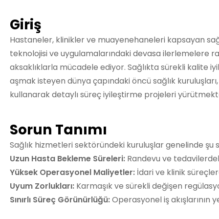
Giriş
Hastaneler, klinikler ve muayenehaneleri kapsayan sağlık
teknolojisi ve uygulamalarındaki devasa ilerlemelere r
aksaklıklarla mücadele ediyor. Sağlıkta sürekli kalite iy
aşmak isteyen dünya çapındaki öncü sağlık kuruluşları, k
kullanarak detaylı süreç iyileştirme projeleri yürütmekt
Sorun Tanımı
Sağlık hizmetleri sektöründeki kuruluşlar genelinde şu 
Uzun Hasta Bekleme Süreleri:
Randevu ve tedavilerdeki
Yüksek Operasyonel Maliyetler:
İdari ve klinik süreçle
Uyum Zorlukları:
Karmaşık ve sürekli değişen regülasyon
Sınırlı Süreç Görünürlüğü:
Operasyonel iş akışlarının y