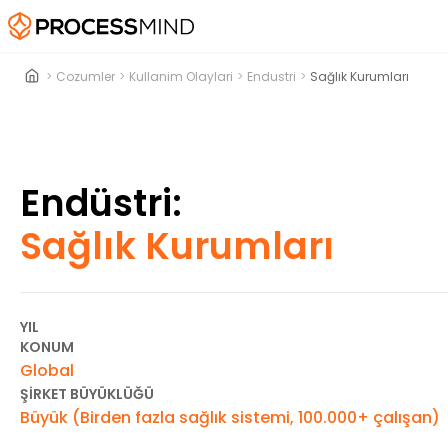
>
Cozumler
>
Kullanim Olaylari
>
Endustri
>
Sağlık Kurumları
Endüstri:
Sağlık Kurumları
YIL
KONUM
Global
ŞIRKET BÜYÜKLÜĞÜ
Büyük (Birden fazla sağlık sistemi, 100.000+ çalışan)