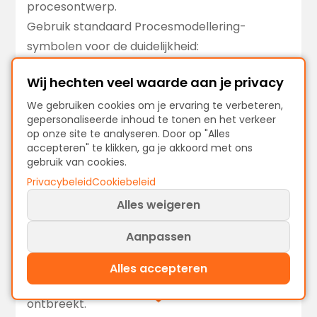
procesontwerp.
Gebruik standaard Procesmodellering-
symbolen voor de duidelijkheid:
Ovalen voor het begin of einde van een
Wij hechten veel waarde aan je privacy
proces.
Rechthoeken voor handelingen of activiteiten.
We gebruiken cookies om je ervaring te verbeteren,
gepersonaliseerde inhoud te tonen en het verkeer
Pijlen voor de stroomrichting.
op onze site te analyseren. Door op "Alles
Ruiten voor beslismomenten.
accepteren" te klikken, ga je akkoord met ons
gebruik van cookies.
Parallellogrammen voor input of output.
Privacybeleid
Cookiebeleid
Verbind de stappen met pijlen om de flow te
Alles weigeren
visualiseren.
Controleren en bevestigen
Aanpassen
Deel de proceskaart met stakeholders en voer
nodige wijzigingen door.
Alles accepteren
Controleer of de volgorde klopt en of er niets
ontbreekt.