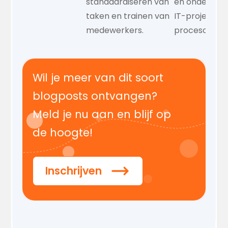
standaardiseren van
en ondersteu
taken en trainen van
IT-projecten
medewerkers.
procesoptimal
Wil je meer van dit soort
blogposts ontvangen?
Meld je nu aan en blijf op
de hoogte!
Inschrijven