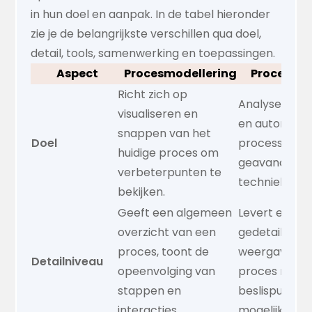
in hun doel en aanpak. In de tabel hieronder
zie je de belangrijkste verschillen qua doel,
detail, tools, samenwerking en toepassingen.
Aspect
Procesmodellering
Procesmod
Richt zich op
Analyseert, 
visualiseren en
en automatis
snappen van het
Doel
processen, v
huidige proces om
geavanceerde
verbeterpunten te
technieken.
bekijken.
Geeft een algemeen
Levert een
overzicht van een
gedetailleer
proces, toont de
weergave va
Detailniveau
opeenvolging van
proces met d
stappen en
beslispunten
interacties.
mogelijke ui