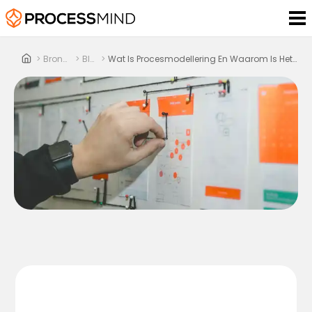
>
Bronnen
>
Blog
>
Wat Is Procesmodellering En Waarom Is Het Belangrijk?