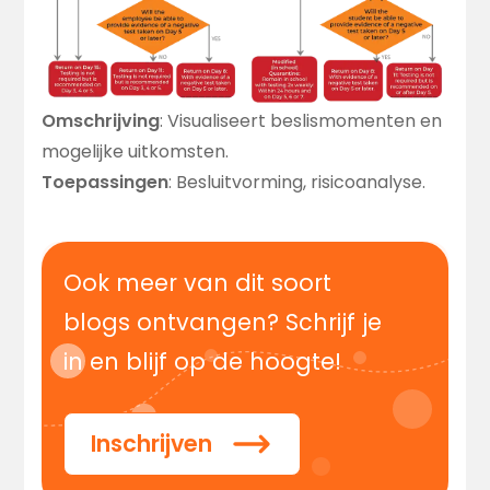
Omschrijving
: Visualiseert beslismomenten en
mogelijke uitkomsten.
Toepassingen
: Besluitvorming, risicoanalyse.
Ook meer van dit soort
blogs ontvangen? Schrijf je
in en blijf op de hoogte!
Inschrijven