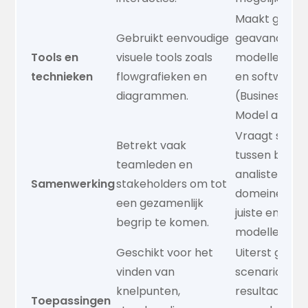
Maakt gebrui
Gebruikt eenvoudige
geavanceer
Tools en
visuele tools zoals
modelleerte
technieken
flowgrafieken en
en software 
diagrammen.
(Business Pr
Model and No
Vraagt same
Betrekt vaak
tussen busin
teamleden en
analisten en
Samenwerking
stakeholders om tot
domeinexper
een gezamenlijk
juiste en ged
begrip te komen.
modellen.
Geschikt voor het
Uiterst gesch
vinden van
scenariosimul
knelpunten,
resultaatvoo
Toepassingen