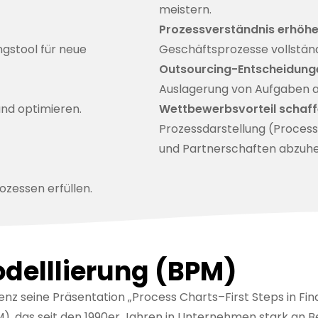
meistern.
Prozessverständnis erhöh
gstool für neue
Geschäftsprozesse vollständ
Outsourcing-Entscheidung
Auslagerung von Aufgaben a
nd optimieren.
Wettbewerbsvorteil schaf
Prozessdarstellung (Process
und Partnerschaften abzuh
zessen erfüllen.
delllierung (BPM)
nz seine Präsentation „
Process Charts–First Steps in Fi
M), das seit den 1990er Jahren in Unternehmen stark an