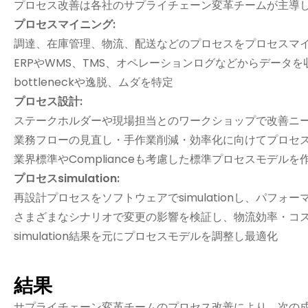
プロセス改善は各社のサプライチェーン変革チームが主導
プロセスマイニング:
調達、在庫管理、物流、配送などのプロセスをプロセスマ
ERPやWMS、TMS、オペレーションログなどからデータ
bottleneckや逸脱、ムダを特定
プロセス設計:
ステークホルダーや現場担当とのワークショップで改善ニ
業務フローの見直し・手作業削減・効率化に向けてプロセ
業界標準やComplianceも考慮した標準プロセスモデルを
プロセスsimulation:
再設計プロセスをソフトウェアでsimulationし、パフォ
さまざまなシナリオで変更の影響を検証し、物流効率・コ
simulation結果を元にプロセスモデルを調整し最適化
結果
サプライチェーン変革チームのプロセス改善により、次の