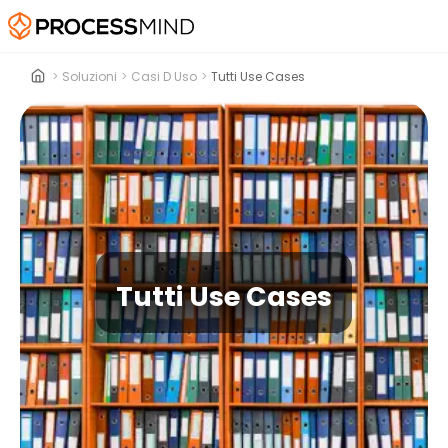
>
Soluzioni
>
Casi D Uso
>
Tutti Use Cases
Tutti Use Cases