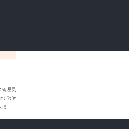
t 管理员
nt 激活
权限