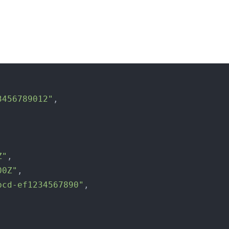
3456789012"
,
Z"
,
00Z"
,
bcd-ef1234567890"
,