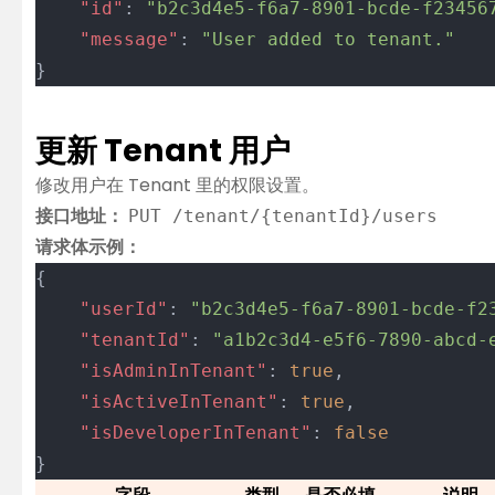
	"id"
: 
"b2c3d4e5-f6a7-8901-bcde-f23456
	"message"
: 
"User added to tenant."
}
更新 Tenant 用户
修改用户在 Tenant 里的权限设置。
接口地址：
PUT /tenant/{tenantId}/users
请求体示例：
{
	"userId"
: 
"b2c3d4e5-f6a7-8901-bcde-f2
	"tenantId"
: 
"a1b2c3d4-e5f6-7890-abcd-
	"isAdminInTenant"
: 
true
,
	"isActiveInTenant"
: 
true
,
	"isDeveloperInTenant"
: 
false
}