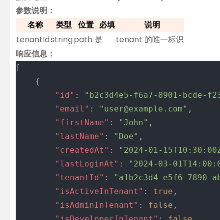
参数说明：
名称
类型
位置
必填
说明
tenantId
string
path
是
tenant 的唯一标识
响应信息：
[
	{
		"id"
: 
"b2c3d4e5-f6a7-8901-bcde-f2
		"email"
: 
"user@example.com"
,
		"firstName"
: 
"John"
,
		"lastName"
: 
"Doe"
,
		"createdAt"
: 
"2024-01-15T10:30:00
		"lastLoginAt"
: 
"2024-03-01T14:00:
		"tenantId"
: 
"a1b2c3d4-e5f6-7890-a
		"isActiveInTenant"
: 
true
,
		"isAdminInTenant"
: 
false
,
		"isDeveloperInTenant"
: 
false
,