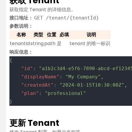
获取 Tenant
获取指定 Tenant 的详细信息。
接口地址：
GET /tenant/{tenantId}
参数说明：
名称
类型
位置
必填
说明
tenantId
string
path
是
tenant 的唯一标识
响应信息：
{
	"id"
: 
"a1b2c3d4-e5f6-7890-abcd-ef1234
	"displayName"
: 
"My Company"
,
	"createdAt"
: 
"2024-01-15T10:30:00Z"
,
	"plan"
: 
"professional"
}
更新 Tenant