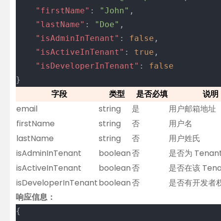
	"firstName"
: 
"John"
,
	"lastName"
: 
"Doe"
,
	"isAdminInTenant"
: 
false
,
	"isActiveInTenant"
: 
true
,
	"isDeveloperInTenant"
: 
false
}
字段
类型
是否必填
说明
email
string
是
用户邮箱地址
firstName
string
否
用户名
lastName
string
否
用户姓氏
isAdminInTenant
boolean
否
是否为 Tenan
isActiveInTenant
boolean
否
是否在该 Tena
isDeveloperInTenant
boolean
否
是否有开发者
响应信息：
{