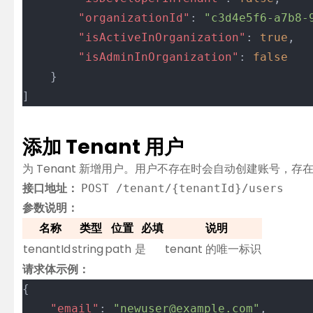
		"organizationId"
: 
"c3d4e5f6-a7b8-
		"isActiveInOrganization"
: 
true
,
		"isAdminInOrganization"
: 
false
	}
]
添加 Tenant 用户
为 Tenant 新增用户。用户不存在时会自动创建账号，存在则
接口地址：
POST /tenant/{tenantId}/users
参数说明：
名称
类型
位置
必填
说明
tenantId
string
path
是
tenant 的唯一标识
请求体示例：
{
	"email"
: 
"newuser@example.com"
,