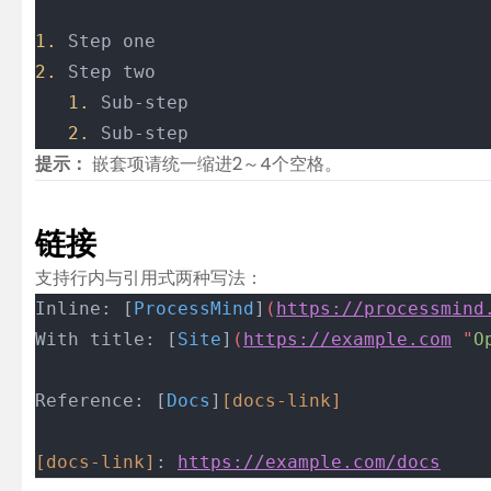
1.
 Step one
2.
 Step two
   1.
 Sub-step
   2.
 Sub-step
提示：
嵌套项请统一缩进2～4个空格。
链接
支持行内与引用式两种写法：
Inline: [
ProcessMind
]
(
https://processmind
With title: [
Site
]
(
https://example.com
 "
O
Reference: [
Docs
]
[docs-link]
[docs-link]
: 
https://example.com/docs