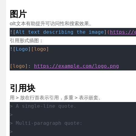
图片
alt文本有助提升可访问性和搜索效果。
![
Alt text describing the image
]
(
https://
引用形式插图：
![
Logo
]
[logo]
[logo]
: 
https://example.com/logo.png
引用块
用
放在行首表示引用，多重
表示嵌套。
>
>
> A single-line quote.
>
> Multi-paragraph quote:
>