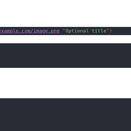
example.com/image.png
 "
Optional title
"
)