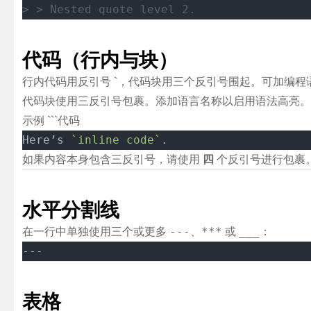
> > Nested quote level 2.
代码（行内与块）
行内代码用反引号 `，代码块用三个反引号围起。可加编程
代码块使用三反引号包裹。添加语言名称以启用语法高亮。
示例 ```代码
Here’s 
`
inline code
`
.
如果内容本身包含三反引号，请使用
四
个反引号进行包裹
水平分割线
在一行中单独使用三个或更多
、
或
：
---
***
___
---
表格