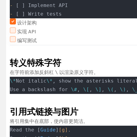
-
 [ ] Implement API
-
 [ ] Write tests
设计架构
实现 API
编写测试
转义特殊字符
在字符前添加反斜杠
以渲染原义字符。
\
\*
Not italic
\*
, show the asterisks litera
Use a backslash for 
\#
, 
\[
, 
\]
, 
\(
, 
\)
, 
\
引用式链接与图片
将引用集中在底部，使内容更简洁。
Read the [
Guide
]
[g]
.