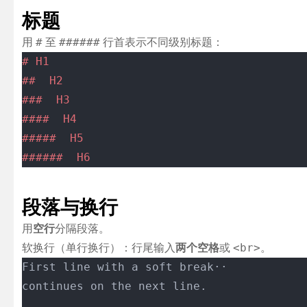
标题
用
至
行首表示不同级别标题：
#
######
# H1
##  H2
###  H3
####  H4
#####  H5
######  H6
段落与换行
用
空行
分隔段落。
软换行（单行换行）：行尾输入
两个空格
或
。
<br>
First line with a soft break··
continues on the next line.