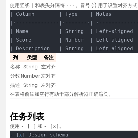
使用竖线
和表头分隔符
。冒号 (:) 用于设置对齐方
|
---
| Column        | Type    | Notes        
|:--------------|:-------:| :------------
| Name          | String  | Left-aligned 
| Score         | Number  | Left-aligned 
| Description   | String  | Left-aligned 
列
类型
备注
名称
String
左对齐
分数
Number
左对齐
描述
String
左对齐
在表格前添加空行有助于部分解析器正确渲染。
任务列表
使用
和
。
- [ ]
- [x]
-
 [
x
] Design schema