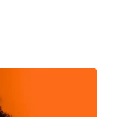
ties door de hele data-levenscyclus: van sourcing
trouwbare, schaalbare en geoptimaliseerde
ortdurende verbetering.