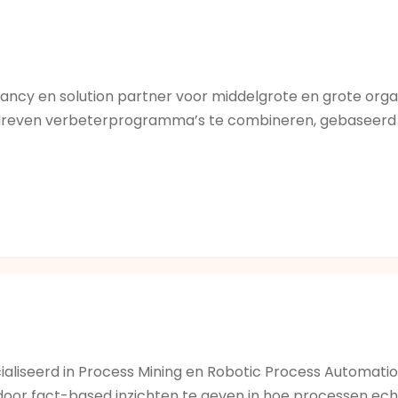
tancy en solution partner voor middelgrote en grote orga
gedreven verbeterprogramma’s te combineren, gebaseer
oering via assessment-gedreven stappenplanping, inclusi
en data- & AI-ready operating modellen bouwen.
MindDX
on
ainability en ESG
initiatieven.
en Azerbeidzjan biedt MindDX lokale ontzorging, soepele
ialiseerd in Process Mining en Robotic Process Automatio
oor fact-based inzichten te geven in hoe processen echt