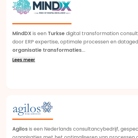
MindDX
is een
Turkse
digital transformation consul
door ERP expertise, optimale processen en data
organisatie transformaties
.
Lees meer
MindDX
verbindt process mining inzichten aan uitv
organisaties high-impact initiatieven prioriteren 
processen en versterkt de datafundering voor
sust
Als Platinum Partner van ProcessMind voor Turkije 
inzichten en duurzame verbetering te realiseren.
Agilos
is een Nederlands consultancybedrijf, gespec
organisaties met het optimaliseren van processen d