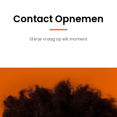
op basis van data in plaats van gevoel.
Contact Opnemen
consultancy en hands-on support. Zij begeleiden organisa
Stel je vraag op elk moment
a de impact van Process Mining door te zorgen voor be
tenis data naar waardevolle process intelligence voor vo