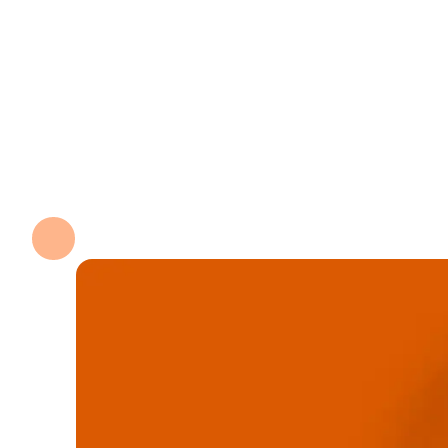
signaleren knelpunten en prioriteren verbeteringen 
Naast analytics en engineering biedt Verdant Data 
en integratie tot visualisatie en operationalisatie.
Als partner van ProcessMind versterkt Verdant Dat
datapijplijns. Zo vertalen organisaties ruwe gebeur