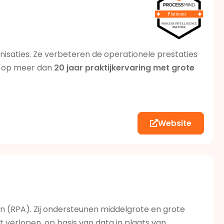
nisaties. Ze verbeteren de operationele prestaties
d op meer dan
20 jaar praktijkervaring met grote
ef
DMI
en
AIMI (AI Maturity Index)
. Zo kunnen
dersteunt ook
CRM
en customer experience
Website
 implementatie en blijvende waardecreatie om snel
n (RPA). Zij ondersteunen middelgrote en grote
 verlopen, op basis van data in plaats van