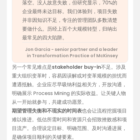
落空。没人故意失败，但
研究显示，70%的
企业最终未达目标
。我们体验到，项目失败
并非因知识不足，专注的管理团队多数清楚
要做什么。历经上百个大规模转型，归纳出
最常见的四大陷阱。
Jon Garcia - senior partner and a leader
in Transformation Practice of McKinsey
另一个常见难点是
stakeholder buy-in
不足。涉及
重大组织变革时，容易因误解或对变革规模的担忧而
遭遇抵触。企业应尽早吸纳利益相关方，开放沟通，
明确展示 Process Mining 的实际收益。让关键人物
从一开始就参与，共建成功愿景。
期望管理失衡和不现实的时间表
也会让流程挖掘项目
难以推进。低估所需时间和资源只会招致挫败感和项
目流产。合理设定目标、明确范围、及时沟通进展，
是确保项目顺利的关键要素。