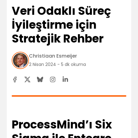
Veri Odaklı Süreç
İyileştirme için
Stratejik Rehber
Christiaan Esmeijer
2 Nisan 2024 - 5 dk okuma
ProcessMind’ı Six