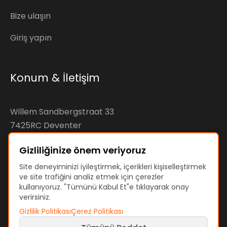
Bize ulaşın
Giriş yapın
Konum & İletişim
Willem Sandbergstraat 33
7425RC Deventer
The Netherlands
Gizliliğinize önem veriyoruz
KvK: 92890598
Site deneyiminizi iyileştirmek, içerikleri kişiselleştirmek
ve site trafiğini analiz etmek için çerezler
VAT: NL866207144B01
kullanıyoruz. "Tümünü Kabul Et"e tıklayarak onay
verirsiniz.
Gizlilik Politikası
Çerez Politikası