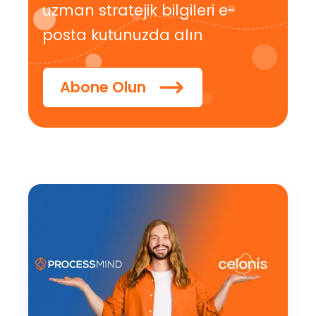
uzman stratejik bilgileri e-
posta kutunuzda alın
Abone Olun