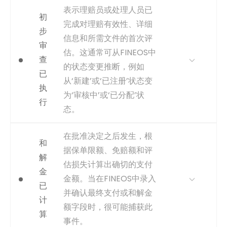
事件日志，或根据与索赔ID相
为何重要
此活动是流程的主要结束事
表示理赔员或处理人员已
关的最早时间戳推断得出。
初
件。从“理赔提交”到“理赔结案”
完成对理赔有效性、详细
的时间是衡量整体流程绩效和
捕获
使用损失首次通知（FNOL）或
步
信息和所需文件的首次评
效率的核心KPI。
初始理赔记录的创建时间戳。
审
估。这通常可从FINEOS中
获取方式
可从理赔状态历史日志中，最
事件类型
inferred
查
的状态变更推断，例如
终状态变更为‘已关闭’的时间戳
已
推断。这是成功完成理赔的最
从‘新建’或‘已注册’状态变
执
后一次状态更新记录。
为‘审核中’或‘已分配’状
行
捕获
最终状态变为“Closed”（已结
态。
案）或“Finalized”（已完结）
的timestamp。
为何重要
跟踪此步骤的完成有助于衡量
在批准决定之后发生，根
和
首次行动时间，并识别初始分
事件类型
inferred
据保单限额、免赔额和评
类和分配阶段的积压。此处的
解
估损失计算出确切的支付
延迟会显著延长整个理赔生命
金
周期。
金额。当在FINEOS中录入
已
并确认最终支付或和解金
获取方式
可从理赔状态变更为表示审核
计
完成的状态（如‘初审完成’、‘待
额字段时，很可能捕获此
算
处理信息’、‘调查中’）的时间戳
事件。
推断。这些数据通常存储在理