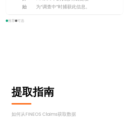
获取方式
可从理赔状态从‘调查中’变更为
始
为“调查中”时捕获此信息。
表示接下来是决策或评估阶段
事件类型
inferred
的状态的时间戳推断。
为何重要
这一里程碑标志着流程中可能
推荐
可选
捕获
理赔状态从“Under
漫长而复杂部分的开始。跟踪
Investigation”（调查中）变为
其启动时间对于衡量调查阶段
“Ready for Decision”（待决
的持续时间和效率至关重要。
策）的timestamp。
获取方式
可从状态变更为‘调查中’或‘裁决
事件类型
inferred
中’的时间戳推断。也可能与理
赔调查员角色分配的日期相关
联。
捕获
理赔状态变为“Under
Investigation”（调查中）的
提取指南
timestamp。
事件类型
inferred
如何从FINEOS Claims获取数据