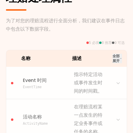
为了对您的理赔流程进行全面分析，我们建议在事件日志
中包含以下数据字段。
5 必填
8 推荐
9 可选
全部
名称
描述
展开
指示特定活动
Event 时间
或事件发生时
EventTime
间的时间戳。
描述
事件时间记录了理赔处理活动
在理赔流程某
发生的具体日期和时间。这些
一点发生的特
活动名称
按时间顺序排列的数据对于正
定业务事件或
确排序事件、理解整个理赔过
ActivityName
程的时间线至关重要。
任务的名称。