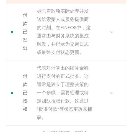
标志着款项实际处理并发
付
送给索赔人或服务提供商
款
的时刻。在FINEOS中，这
已
通常由与财务系统的集成
发
触发，并记录为交易日志
出
或最终支付状态更新。
为何重要
这对客户而言是一个关键的“真
代表对计算出的结算金额
相时刻”。分析从授权到签发的
付
进行支付的正式批准。这
时间有助于简化支付流程并改
款
通常是独立于理赔决策的
善客户体验。
已
一个步骤，需要经理或特
获取方式
这可以是来自FINEOS内部支付
授
定团队授权付款。这通过
交易日志表中的明确事件，或
来自集成的应付账款系统。状
权
“批准付款”等状态更改来捕
态变为“已支付”也是一个可能的
获。
来源。
捕获
使用支付分类账中的交易日期
为何重要
此活动对于“付款授权周期”这一