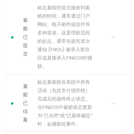
timestamp。
为何重要
这是一个关键里程碑，它将理
标志着组织首次接收到索
赔从简单的通知转变为一个活
事件类型
inferred
赔的时间，通常通过门户
跃的case。它作为衡量内部处
索
网站、电子邮件或信件等
理生命周期的可靠起点。
赔
多种渠道。这是理赔流程
获取方式
源自 FINEOS 数据库中主理赔
已
的起点，通常在损失首次
案件 entity 的创建
提
timestamp。大多数核心系统
通知 (FNOL) 被录入暂存
交
对象都为审计目的跟踪“创建日
区或直接录入FINEOS时捕
期”。
获。
捕获
使用主要理赔案件记录的创建
时间戳。
为何重要
此活动是流程的主要开始事
标志着索赔在系统中所有
索
件。分析从提交到注册的时
事件类型
explicit
活动（包括支付或拒绝）
间，有助于识别数据录入和理
赔
完成后的最终终止状态。
赔初始化中的延迟，从而影响
已
整体周期时间。
当FINEOS中索赔状态更新
结
为“已关闭”或“已最终确定”
获取方式
可能从FINEOS系统中初始索赔
案
通知记录或FNOL条目的创建日
时，会捕获此事件。
期捕获。这可能是一个明确的