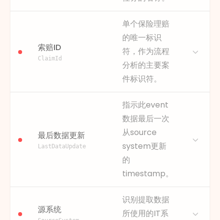
在分析中，此时间戳用于计算
不同步骤之间的持续时间、流
描述
该
属性
描述了理赔流程中的某
单个保险理赔
程周期以及等待时间。它是识
个单独步骤或里程碑，例如
的唯一标识
别延迟、衡量SLA（服务水平协
'Claim Submitted'、'Initial
索赔ID
符，作为流程
议）绩效并了解流程时间规律
Review Performed' 或
ClaimId
的重要基础。
'Payment Issued'。每项
活动
分析的主要案
代表了对理赔采取的独特行
为何重要
此timestamp提供了event的
件标识符。
动。
时间顺序，这对于计算所有基
分析这些活动的顺序和频率是
于时间的metrics（如cycle
描述
理赔ID是贯穿理赔生命周期，
指示此event
流程挖掘
的基础。它揭示了实
time）和识别瓶颈至关重要。
连接所有活动、事件和数据点
数据最后一次
际的
流程
，有助于识别工作积
的基本键。它确保从最初提交
获取方式
此信息通常以创建或更新
压的
瓶颈
，并突出理赔遵循的
从source
到最终结案的每一个触点，都
最后数据更新
timestamp的形式，与
常见或例外路径。
能作为单个案件被统一追踪。
system更新
LastDataUpdate
FINEOS Claims中每个event
为何重要
它定义了流程中的各个步骤，
在流程挖掘中，此属性对于重
或状态记录相关联。
的
从而实现流程图的可视化，并
构每个理赔案件的端到端旅程
timestamp。
示例
2023-10-26T10:00:00Z
能分析工作流模式及偏差。
至关重要。它支持分析流程
2023-10-26T14:35:10Z
流、计算总解决时间，并识别
获取方式
通常派生自FINEOS Claims系
描述
此属性提供了数据最近一次提
2023-10-27T09:00:00Z
识别提取数据
不同理赔案件处理方式的差
统中的event logs、任务状态
取或更新的日期和时间。这对
源系统
异。
所使用的IT系
变化或审计追踪。
于理解所分析数据的时效性和