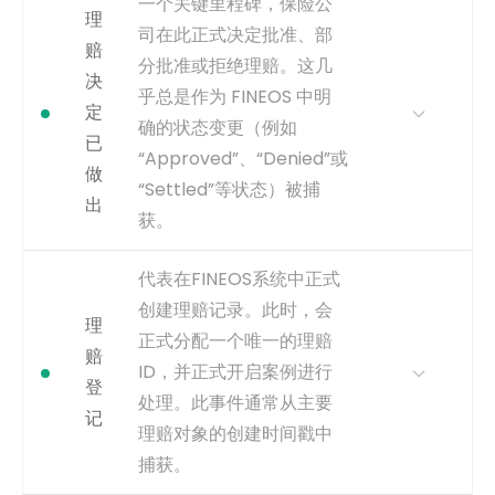
一个关键里程碑，保险公
或状态变为“已支付”的时间戳。
理
KPI至关重要。决策到授权之间
司在此正式决定批准、部
的延迟，可能是一个影响客户
赔
事件类型
explicit
分批准或拒绝理赔。这几
满意度的重要隐性瓶颈。
决
乎总是作为 FINEOS 中明
获取方式
可从理赔状态历史中，状态变
定
确的状态变更（例如
更为‘待付款’、‘准备付款’或‘付
已
款已授权’的时间戳推断。
“Approved”、“Denied”或
做
捕获
状态变为“Approved for
“Settled”等状态）被捕
出
Payment”（批准付款）或类
获。
似状态的timestamp。
为何重要
这是一个决定后续流程路径
事件类型
inferred
代表在FINEOS系统中正式
（支付或结案）的主要里程
创建理赔记录。此时，会
碑。它对于衡量决策时间和分
理
正式分配一个唯一的理赔
析理赔结果至关重要。
赔
ID，并正式开启案例进行
获取方式
可从理赔状态历史表中对应最
登
处理。此事件通常从主要
终决策状态（如‘已批准’、‘已拒
记
绝’、‘已驳回’）的时间戳推断。
理赔对象的创建时间戳中
捕获
状态变为“Approved”（已批
捕获。
准）或“Denied”（已拒绝）的