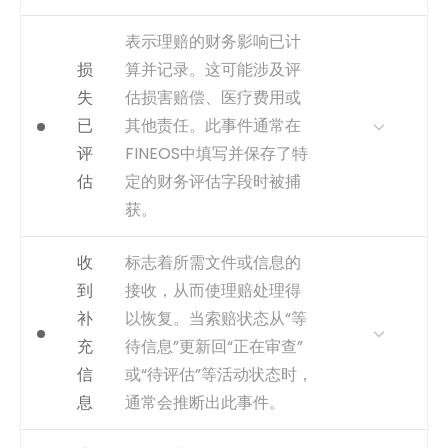
赔状态历史表中。
为何重要
此活动将计算步骤与审批和付
表示理赔的财务影响已计
捕获
识别从‘新建’或‘开放’状态变更
款授权步骤区分开来，有助于
损
算并记录。这可能涉及评
为审查后状态的时间戳。
分析财务团队在最终确定付款
失
估损害赔偿、医疗费用或
金额方面的效率。
事件类型
inferred
已
其他责任。此事件通常在
获取方式
根据索赔的最终和解或支付金
评
FINEOS中填写并保存了特
额在系统财务记录中录入或更
新的时间戳推断。
估
定的财务评估字段时被捕
捕获
使用最终结算金额字段的“最后
获。
更新”时间戳。
为何重要
这是一个关键的财务里程碑。
收
事件类型
标志着所需文件或信息的
inferred
调查完成后评估损失所需的时
到
接收，从而使理赔处理得
间，可以作为评估团队的绩效
补
以恢复。当索赔状态从“等
指标。
充
待信息”更新回“正在审查”
获取方式
很可能根据系统首次填写或最
信
或“待评估”等活动状态时，
终确定财务准备金或损失估算
字段的时间戳推断。这可能不
息
通常会推断出此事件。
是一个独立的流程状态，而是
一个数据录入事件。
为何重要