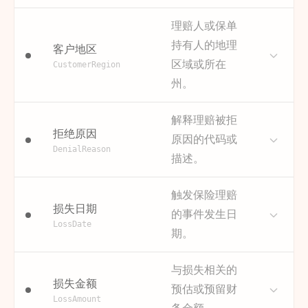
“按时”或“超期”来得出的。
析，突出显示部门间交接延误
示例
描述
保单号是承保该理赔的保险合
2023-11-15T23:59:59Z
和部门内部瓶颈。
这简化了SLA合规性的报告和分
理赔人或保单
2024-01-30T23:59:59Z
同的标识符。它将理赔与特定
析。分析师无需处理原始日期
持有人的地理
获取方式
请查阅 FINEOS Claims 文档。
客户地区
客户、保单条款和承保详情关
数据，可以直接使用此简单类
此信息可与指定理赔员的用户
区域或所在
联起来。
CustomerRegion
别来创建显示SLA合规率的
档案或任务分配到的队列相关
州。
尽管它并非直接的流程属性，
dashboard，筛选所有超期理
联。
但它提供了重要的业务背景。
赔以分析其共同特征，并随时
示例
它允许按保单或客户汇总理赔
描述
间监测SLA绩效趋势。它直接支
此属性指示与理赔案件相关的
接收与注册
特别调查组
付款处理中
解释理赔被拒
数据，这对于分析理赔频率、
医疗审查
持SLA合规性dashboard和
地理位置，可以基于索赔人的
拒绝原因
原因的代码或
客户体验以及识别产生大量复
KPI。
地址或损失发生地。
DenialReason
描述。
杂理赔的保单非常有用。
地理分析可以揭示理赔类型、
为何重要
为每个案例提供清晰、简洁的
频率和处理效率方面的区域差
为何重要
提供关键业务背景，将理赔与
SLA绩效指标，从而轻松衡量和
描述
当理赔结果为“拒绝”时，此属性
异。它有助于识别某些区域办
触发保险理赔
特定客户合同关联起来，并支
分析SLA合规率。
提供了该决定的具体原因。原
损失日期
事处是否比其他办事处表现更
持以客户为中心的流程分析。
的事件发生日
获取方式
这是一个计算字段，通过比较
因可能包括“不在保单范围内”、
好，或者是否存在影响理赔流
LossDate
期。
获取方式
请查阅 FINEOS Claims 文档。
最终活动的timestamp与每个
“疑似欺诈”或“信息不完整”。
程的特定地理因素（例如法
这是在理赔登记时获取并存储
case的
这是理赔拒绝根本原因分析的
规、天气事件）。这使得管理
在主理赔记录上的一项基本数
描述
“ResolutionTargetDate”得
“损失日期”指明了实际事件（例
关键属性。通过分析不同拒绝
和资源分配更具针对性。
与损失相关的
据。
出。
如事故、伤害）发生的日期。
损失金额
原因的频率，组织可以识别提
预估或预留财
为何重要
允许地理区域细分，以识别区
这与理赔提交日期不同，是理
交流程中的常见问题、客户对
示例
LossAmount
示例
POL-987654321
POL-123456789
准时
逾期
域绩效差异、合规性差异或特