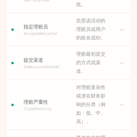
SourceSystem
为何重要
这是将所有相关event连接到
统。
现时性非常重要。
示例
理赔登记
损失已评估
付款已授权
单个Process instance的核心
此信息对数据治理至关重要，
索赔已结案
identifier，使得理赔生命周期
描述
此属性指定了流程数据的来
并能帮助用户了解他们所查看
负责该活动的
的end-to-end分析成为可
源。对于本次分析，它将始终
指定理赔员
的是否为最新流程数据。它有
理赔员或用户
能。
为“FINEOS Claims”，但在多系
助于管理对数据延迟的预期，
AssignedAdjuster
的姓名或ID。
统环境中，它对于追踪数据血
并且对于报告准实时流程至关
获取方式
这是FINEOS Claims中主要理
缘和确保数据质量至关重要。
重要。
赔案件管理表中的primary
描述
此属性标识了在理赔流程中执
在更广泛的分析背景下，它有
理赔最初提交
key。
为何重要
表明数据的时效性，确保用户
行特定任务的个人或团队，是
提交渠道
助于区分可能跨越多个系统的
的方式或渠
了解分析涵盖的时间周期以及
示例
将流程活动与人力资源关联起
CL-2023-001234
CL-2023-005678
流程，并确保基于数据来源进
SubmissionChannel
上次刷新时间。
道。
CL-2024-009101
来的主要方式。
行正确的数据解读。
获取方式
此timestamp通常由数据提取
通过“指派理赔员”分析数据，对
为何重要
它提供了关于数据来源的关键
描述
此属性记录了理赔案件的接收
或ETL tool在数据加载作业结
于理解工作量分配、个人绩效
对理赔复杂性
背景信息，这对于数据治理、
方式，例如通过在线平台、电
束时生成并存储。
和资源效率至关重要。它可以
或潜在财务影
验证以及与其他系统集成至关
子邮件、纸质邮件或代理人。
突出显示负担过重的理赔员，
理赔严重性
示例
重要。
2024-05-21T02:00:00Z
响的分类（例
不同的提交渠道可能对数据质
通过比较绩效来识别培训机
ClaimSeverity
2024-05-22T02:00:00Z
量和初始处理时间产生显著影
如：低、中、
获取方式
这通常是在数据抽取过程中添
会，并支持更好的资源分配策
响。
加的静态值，用于标记数据集
略以平衡工作量。
高）。
的来源。
基于提交渠道分析流程，有助
为何重要
此属性将流程步骤与执行人员
于确定某些渠道是否能带来更
描述
理赔严重性是衡量理赔案件复
示例
关联起来，从而能够进行工作
FINEOS Claims