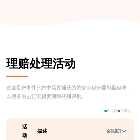
示例
5000.00
150000.00
250.50
此数据位于与理赔案件关联的
标记来可视化返工的频率和影
息、索赔人上诉或错误纠正。
支付交易表中。
响，帮助精确定位这些低效循
分析重启原因，是衡量流程质
环的根本原因。
示例
量和终结性的直接方式。大量
4850.00
145000.00
0.00
重启的理赔案件，特别是出于
为何重要
直接标记出低效的流程循环，
某些特定原因的重启，表明最
方便计算返工率并分析重复工
初的结案存在缺陷。此数据可
作的驱动因素。
以精确指出调查或决策阶段的
获取方式
这是在Process Mining分析过
薄弱环节，为流程改进提供明
理赔处理活动
程中，通过识别同一case的重
确目标，以确保理赔案件首次
复活动而得出的。例如，标记
就能正确结案。
“Investigation Started”的第
为何重要
直接洞察因理赔过早或错误结
二次出现。
案而导致的流程失败，突出提
这些是您事件日志中需要捕获的关键流程步骤和里程碑，
示例
true
false
高首次解决率的机会。
以便准确进行流程发现和瓶颈识别。
获取方式
请查阅 FINEOS Claims 文档。
此原因通常在用户在系统中执
6 推荐
9 可选
行“重新开启理赔”操作时被记
录。
活
描述
全部展开
示例
提起申诉
收到新的医疗证据
动
文书错误修正
需要调整付款