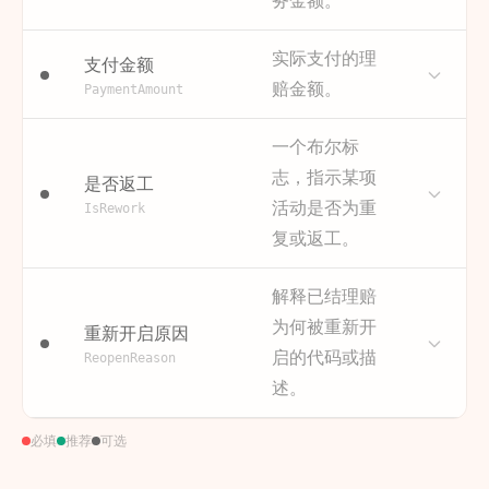
务金额。
赔验证和处理中的一个重要因
保单覆盖范围的混淆点，或理
定地理位置的瓶颈。
素。
赔员的潜在培训需求。这些洞
描述
损失金额代表索赔的初步估算
获取方式
请查阅 FINEOS Claims 文档。
此属性提供了有价值的背景信
察可以促使组织采取措施，降
实际支付的理
支付金额
或预留的财务准备金。该金额
此信息通常来源于系统中存储
息。损失日期与“理赔提交”日期
低拒绝率并提升客户满意度。
赔金额。
PaymentAmount
会随着索赔的调查和评估而更
的保单持有人或索赔人的地址
之间的时间差（报告延迟）可
为何重要
对失败流程的根本原因分析至
新。
详情。
以是一个关键绩效指标。分析
描述
赔付金额是指索赔结算和批准
关重要，有助于识别减少理赔
一个布尔标
这些财务数据对于索赔的细分
此延迟可以揭示报告流程中的
示例
后最终支付的款项。对于涉及
拒绝和提高接收质量的机会。
东北部
加利福尼亚州
中西部
FL
至关重要，有助于理解财务影
问题及其对整个理赔生命周期
志，指示某项
是否返工
多笔付款的索赔，这可能代表
获取方式
请查阅 FINEOS Claims 文档。
响与流程行为之间的关联。例
的影响。
活动是否为重
单笔支付交易。
IsRework
这通常是在执行“理赔拒绝”活动
如，它能帮助回答诸如：高价
为何重要
提供重要背景，并允许计算报
复或返工。
该属性对于财务对账和分析流
时选择的结构化字段或代码。
值索赔是否需要更长的处理时
告延迟（从损失发生到提交理
程的财务结果至关重要。它有
间或更多的返工？它也是财务
示例
赔的时间），这可能影响理赔
保单除外责任
未提供信息
重复理赔
助于比较最初估算的损失与最
描述
此计算属性会标记代表返工的
预测和风险管理的关键输入。
解释已结理赔
的复杂性和结果。
涉嫌欺诈
终赔付额。在流程分析中，它
活动，例如同一理赔案件的第
为何被重新开
为何重要
为流程提供财务背景，从而分
重新开启原因
能帮助理解不同流程变体或决
二次“请求额外信息”事件。它通
获取方式
请查阅 FINEOS Claims 文档。
析理赔价值如何影响处理时
启的代码或描
策所带来的财务影响。
常通过检测流程中的重复活动
ReopenReason
此日期是在“首次损失通知”或理
间、复杂性和流程路径。
或回溯循环来识别。
述。
赔登记流程中获取的标准字
为何重要
跟踪流程的财务结果，这对于
获取方式
请查阅 FINEOS Claims 文档。
明确标记返工简化了侧重于效
段。
衡量财务绩效和分析理赔价值
此信息通常位于与理赔关联的
率低下的分析。它使得返工率
描述
此属性记录了理赔案件从“结案”
至关重要。
必填
推荐
可选
示例
2023-10-15
2023-09-01
财务或准备金相关表格中。
（一个核心KPI）的量化变得容
状态重新变为活动状态的原
2024-02-20
获取方式
请查阅 FINEOS Claims 文档。
易。Dashboards 可以利用此
因。常见原因包括收到新信