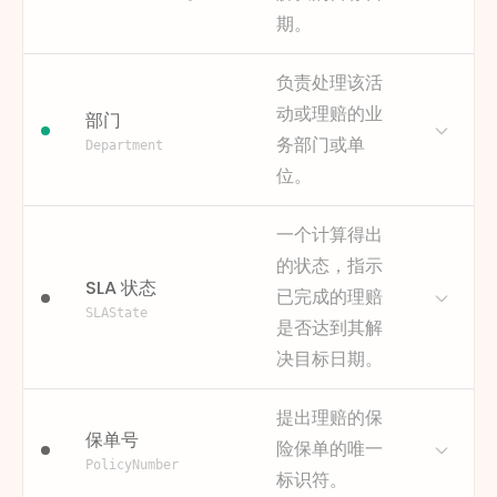
关重要。
这可能是一个专用字段，或从
赔类型的独特需求定制流程改
（即其处理时间）。
期。
获取方式
请查阅 FINEOS Claims 文档。
其他属性（例如预估损失金
进方案。这有助于回答某些理
在分析中，这对于区分主动处
这是主理赔记录上的一个基本
额）派生而来。
赔类型是否天生处理效率较低
理时间和空闲等待时间至关重
描述
此属性代表了完成理赔流程的
负责处理该活
字段，其生命周期内会持续更
的问题。
示例
要。它有助于创建详细的瓶颈
截止日期，该日期由服务水平
低
中
高
复杂
新。
动或理赔的业
部门
分析，显示哪些具体活动耗时
协议 (SLA) 或监管要求定义。
为何重要
这有助于对流程进行细分，以
示例
务部门或单
最长以及步骤之间何处形成积
它作为衡量实际绩效的基准。
已登记
审核中
待付款
Department
便对比绩效，发现不同类型索
压。
已结案 - 已赔付
已结案 - 已拒绝
位。
赔间的差异，从而实现更有针
此日期对于监测SLA合规性至关
对性的改进。
重要。通过比较实际理赔结案
为何重要
能够精确计算每个 activity 的
日期与“结案目标日期”，可以计
描述
此属性指定了负责特定活动或
processing time，这对于识
一个计算得出
获取方式
请查阅 FINEOS Claims 文档。
算SLA合规率，识别有SLA违约
在特定阶段拥有理赔案件的组
别 inefficient steps 和
这是理赔的核心属性，通常在
的状态，指示
风险的理赔案件，并分析导致
织单位，例如“初步受理”、“调
measuring resource
登记时设置，并存储在主案件
SLA 状态
已完成的理赔
不合规的延迟根本原因。
查部门”或“支付部门”。
utilization 至关重要。
表中。
SLAState
是否达到其解
按部门分析流程对于理解跨部
为何重要
这是衡量SLA合规性的基准。它
获取方式
请查阅 FINEOS Claims 文档。
示例
短期伤残
长期残疾
人寿保险
门协作移交至关重要，这些移
有助于识别逾期理赔并分析延
决目标日期。
这可能在 event logs 中可用，
意外死亡
交是常见的延迟来源。它有助
迟原因。
或可从后续 event 的开始时间
于识别哪些部门存在瓶颈，衡
描述
此属性为每笔理赔案件提供了
推导得出。
提出理赔的保
获取方式
请查阅 FINEOS Claims 文档。
量部门效率，并支持对整个组
明确的SLA绩效分类状态。它是
保单号
此日期通常根据理赔提交日期
示例
险保单的唯一
织资源分配的分析。
2023-10-26T11:30:00Z
通过比较“理赔结案”日期与“结
和类型，通过业务规则计算得
PolicyNumber
2023-10-26T15:00:15Z
标识符。
案目标日期”，并将结果分类为
为何重要
允许按组织单位进行绩效分
出。
2023-10-27T17:00:00Z