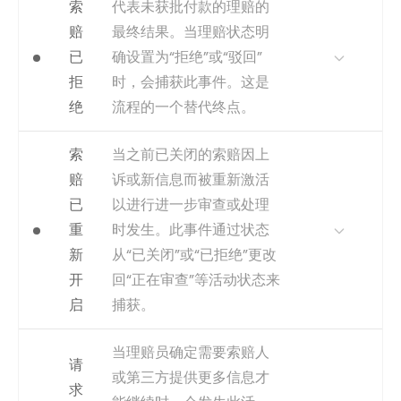
衡量请求和接收信息之间的时
索
代表未获批付款的理赔的
间，能揭示外部延迟。它也标
捕获
使用财务评估或准备金相关数
赔
最终结果。当理赔状态明
志着内部处理的重新启动，这
据字段的“最后更新”时间戳。
已
确设置为“拒绝”或“驳回”
对于分析等待时间和流程停滞
事件类型
inferred
至关重要。
拒
时，会捕获此事件。这是
绝
流程的一个替代终点。
获取方式
可从理赔状态从‘待处理’状态变
更为‘活跃’或‘进行中’状态的时
间戳推断。相关联的文档上传
为何重要
此活动是流程中的一个关键终
索
当之前已关闭的索赔因上
事件也可能提供特定的时间
点。分析导致拒赔的路径，可
赔
诉或新信息而被重新激活
戳。
以深入了解理赔受理质量、保
已
以进行进一步审查或处理
单解读或潜在的欺诈模式。
捕获
状态从“Pending Information”
重
时发生。此事件通过状态
（待补充信息）变为活跃处理
获取方式
可从状态历史表中，理赔最终
新
从“已关闭”或“已拒绝”更改
状态的timestamp。
状态被记录为‘已驳回’或‘已拒
绝’的时间戳推断。
开
回“正在审查”等活动状态来
事件类型
inferred
捕获
最终状态变为“Denied”（已拒
启
捕获。
绝）或“Rejected”（已驳回）
的timestamp。
为何重要
跟踪重新开启的理赔对于理解
当理赔员确定需要索赔人
请
流程异常和故障至关重要。它
事件类型
inferred
或第三方提供更多信息才
能突出显示首次未能正确解决
求