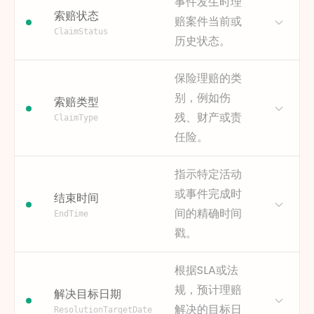
事件发生时理
快的处理速度、更高的返工率
杂程度、紧急程度或财务风险
量分析、资源效率评估和绩效
索赔状态
FINEOS Claims v11.2
赔案件当前或
（例如由于信息缺失）或更好
的指标。严重程度高的理赔案
比较。
ClaimStatus
的结果。这些洞察可以指导渠
历史状态。
件可能需要更多步骤、专业审
获取方式
请查阅 FINEOS Claims 文档。
道优化方面的投资，例如改进
查或更长的处理时间，而严重
此信息通常存储在与理赔事件
在线表单以减少错误。
描述
理赔状态表示理赔案件在其生
程度低的案件则通常流程相对
保险理赔的类
相关的任务所有权或用户分配
命周期中的所处阶段，例如“开
简单，处理时间更短。
为何重要
有助于确定不同的受理渠道是
别，例如伤
字段中。
索赔类型
放”、“待补充信息”、“已批
否会带来更高效的处理或更高
通过按严重程度分析流程，有
残、财产或责
准”、“已拒付”或“已结案”。此
ClaimType
示例
的返工率，从而为渠道战略和
助于了解资源分配和流程设计
约翰·史密斯
Emily Jones
属性可随时提供理赔案件的即
任险。
投资提供决策依据。
是否与不同复杂度的理赔案件
ADJ-4561
时状态。
相匹配。这能揭示严重程度高
获取方式
请查阅 FINEOS Claims 文档。
在流程分析中，状态变化通常
描述
的理赔案件是否存在不成比例
理赔类型根据保单性质或损失
指示特定活动
这通常在理赔接收流程中获
直接对应于流程活动。追踪状
的延误，或严重程度低的案件
情况对理赔案件进行分类。不
取，并存储在主理赔记录上。
或事件完成时
结束时间
态对于理解理赔结果、识别理
是否被过度处理，从而实现更
同类型的理赔案件通常遵循不
示例
间的精确时间
赔案件长期停滞在某一状态的
优的流程细分和资源管理。
同的流程变体，具有不同的监
在线门户
邮件
经纪人
电话
EndTime
瓶颈，以及分析“拒付”或“结案”
管要求，并需要专门处理。
戳。
为何重要
按严重程度进行细分有助于检
等最终结果的原因至关重要。
这是进行对比分析的关键维
查流程是否正确优先处理高影
度。通过按理赔类型筛选或细
描述
“结束时间”属性记录了活动结束
为何重要
此属性对于理解理赔结果、筛
响理赔，并识别特定复杂程度
根据SLA或法
分流程视图，分析师可以发现
的精确时刻。结合“开始时间”
选进行中或已结案的案件，以
是否会导致流程瓶颈。
规，预计理赔
解决目标日期
特定类型的瓶颈，比较不同类
（EventTime），它可以精确
及识别理赔案件停滞的阶段至
获取方式
请查阅 FINEOS Claims 文档。
解决的目标日
别之间的绩效，并根据每种理
计算每个步骤完成所需的时间
ResolutionTargetDate