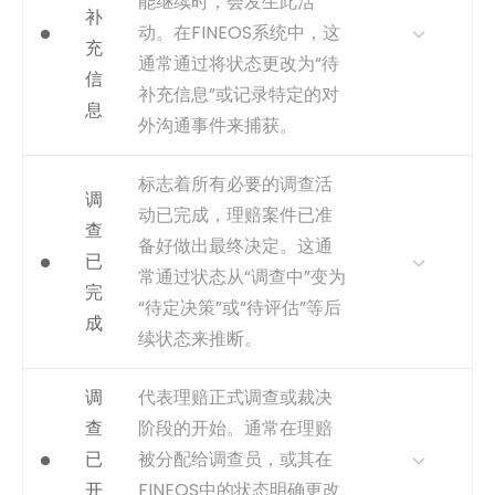
能继续时，会发生此活
的case，从而影响效率和运营
补
成本。
动。在FINEOS系统中，这
充
通常通过将状态更改为“待
获取方式
可从状态从终结状态（如‘已关
信
闭’）变更为非终结的活跃状态
补充信息”或记录特定的对
息
（如‘已重新开启’、‘审核中’）
外沟通事件来捕获。
推断。这需要分析状态随时间
变化的序列。
为何重要
这是一项用于分析返工和流程
标志着所有必要的调查活
捕获
识别状态从关闭变回开放状态
调
循环的关键活动。此event的
动已完成，理赔案件已准
的时间戳。
高频率表明初始数据收集存在
查
备好做出最终决定。这通
问题，并可能是导致延迟的主
事件类型
inferred
已
要原因。
常通过状态从“调查中”变为
完
“待定决策”或“待评估”等后
获取方式
可从理赔状态变更为‘待处理信
成
息’或类似状态推断。也可能是
续状态来推断。
在系统生成请求信息的函件时
记录的明确事件。
为何重要
此活动标志着证据收集阶段的
调
代表理赔正式调查或裁决
结束。分析从“调查开始”到此点
捕获
状态变为“Pending
查
阶段的开始。通常在理赔
的时间，有助于识别裁决流程
Information”（待补充信息）
已
被分配给调查员，或其在
本身的瓶颈。
或信息请求信函/电子邮件日志
开
FINEOS中的状态明确更改
条目的timestamp。