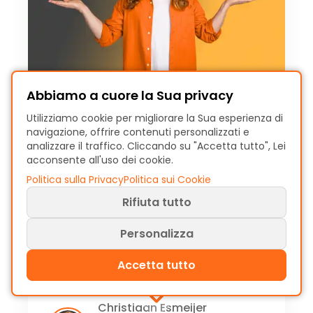
Abbiamo a cuore la Sua privacy
Utilizziamo cookie per migliorare la Sua esperienza di
navigazione, offrire contenuti personalizzati e
Disco vs ProcessMind:
analizzare il traffico. Cliccando su "Accetta tutto", Lei
quale Process Mining
acconsente all'uso dei cookie.
Politica sulla Privacy
Politica sui Cookie
scegliere nel 2025
Rifiuta tutto
Confronta Disco e ProcessMind e trova
la soluzione ideale di Process Mining
Personalizza
per il tuo team nel 2025. Scopri
Accetta tutto
funzionalità, prezzi e casi d’uso.
Christiaan Esmeijer