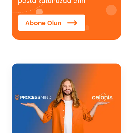
posta kutunuzda alın
Abone Olun