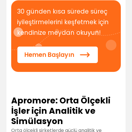
30 günden kısa sürede süreç
iyileştirmelerini keşfetmek için
kendinize meydan okuyun!
Hemen Başlayın
Apromore: Orta Ölçekli
İşler için Analitik ve
Simülasyon
Orta ölçekli şirketlerde güçlü analitik ve