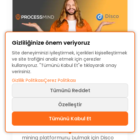
Gizliliğinize önem veriyoruz
Site deneyiminizi iyileştirmek, içerikleri kişiselleştirmek
ve site trafiğini analiz etmek için çerezler
kullanıyoruz. "Tümünü Kabul Et"e tıklayarak onay
verirsiniz.
Gizlilik Politikası
Çerez Politikası
Disco ve ProcessMind:
Tümünü Reddet
2025 İçin Doğru
Özelleştir
Process Mining
Platformu
Tümünü Kabul Et
2025'te ekibinize en uygun process
mining platformunu bulmak için Disco