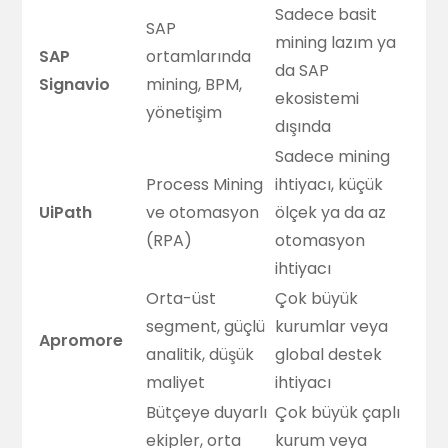
Sadece basit
SAP
mining lazım ya
SAP
ortamlarında
da SAP
Signavio
mining, BPM,
ekosistemi
yönetişim
dışında
Sadece mining
Process Mining
ihtiyacı, küçük
UiPath
ve otomasyon
ölçek ya da az
(RPA)
otomasyon
ihtiyacı
Orta-üst
Çok büyük
segment, güçlü
kurumlar veya
Apromore
analitik, düşük
global destek
maliyet
ihtiyacı
Bütçeye duyarlı
Çok büyük çaplı
ekipler, orta
kurum veya