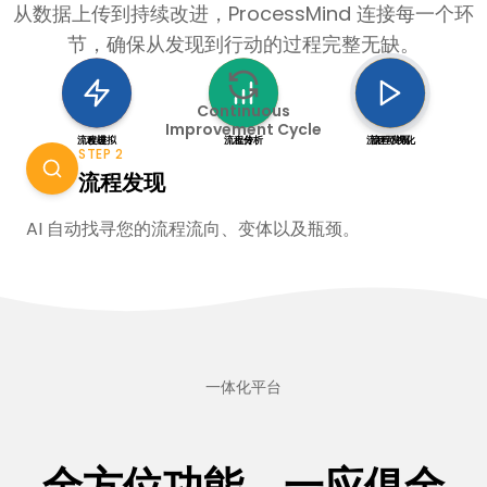
从数据上传到持续改进，ProcessMind 连接每一个环
节，确保从发现到行动的过程完整无缺。
Continuous
Improvement Cycle
流程模拟
改进
流程分析
上传
流程可视化
流程发现
STEP 2
流程发现
AI 自动找寻您的流程流向、变体以及瓶颈。
一体化平台
全方位功能，一应俱全