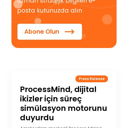
uzman stratejik bilgileri e-
posta kutunuzda alın
Abone Olun
Press Release
ProcessMind, dijital
ikizler için süreç
simülasyon motorunu
duyurdu