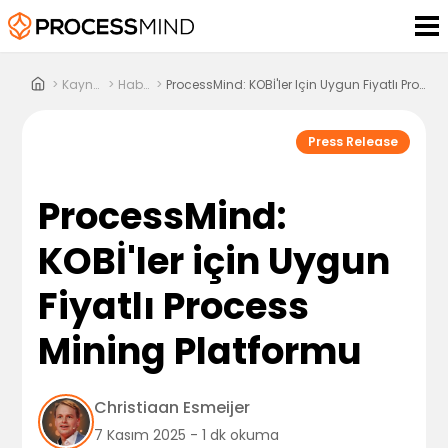
>
Kaynaklar
>
Haberler
>
ProcessMind: KOBİ'ler Için Uygun Fiyatlı Process Mining Platformu
Press Release
ProcessMind:
KOBİ'ler için Uygun
Fiyatlı Process
Mining Platformu
Christiaan Esmeijer
7 Kasım 2025 - 1 dk okuma