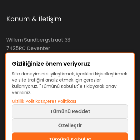
Konum & İletişim
Willem Sandbergstraat 33
7425RC Deventer
The Netherlands
Gizliliğinize önem veriyoruz
KvK: 92890598
Site deneyiminizi iyileştirmek, içerikleri kişiselleştirmek
ve site trafiğini analiz etmek için çerezler
VAT: NL866207144B01
kullanıyoruz. "Tümünü Kabul Et"e tıklayarak onay
verirsiniz.
Gizlilik Politikası
Çerez Politikası
Tümünü Reddet
Şartlar ve Politikalar
Kullanım Şartları
Gizlilik Politikası
Çerez Politikası
Özelleştir
Çerez tercihleri
Tümünü Kabul Et