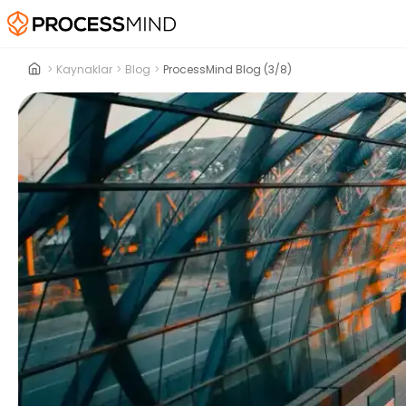
>
Kaynaklar
>
Blog
>
ProcessMind Blog (3/8)