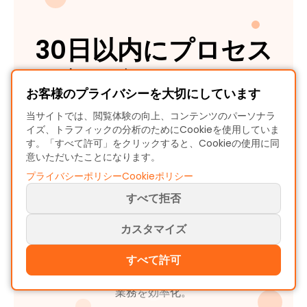
30日以内にプロセス
改善を実現するチャ
お客様のプライバシーを大切にしています
レンジに挑戦しよ
当サイトでは、閲覧体験の向上、コンテンツのパーソナラ
イズ、トラフィックの分析のためにCookieを使用していま
う！
す。「すべて許可」をクリックすると、Cookieの使用に同
意いただいたことになります。
プライバシーポリシー
Cookieポリシー
すべて拒否
すぐアクセスでき、クレジットカード不要、待ち時
間なし。MAP・MINE・シミュレーションが連携
カスタマイズ
し、より速く賢い意思決定を体験できます。
すべて許可
全機能を使い、深いインサイトを発見し、初日から
業務を効率化。