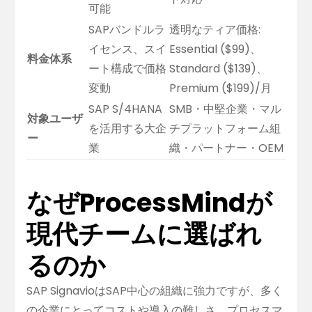
可能
SAPバンドルラ
透明なティア価格:
イセンス、スイ
Essential ($99)、
料金体系
ート構成で価格
Standard ($139)、
変動
Premium ($199)/月
SAP S/4HANA
SMB・中堅企業・マル
対象ユーザ
を活用する大企
チプラットフォーム組
ー
業
織・パートナー・OEM
なぜProcessMindが
現代チームに選ばれ
るのか
SAP SignavioはSAP中心の組織に強力ですが、多く
の企業にとってコストや導入の難しさ、プロセスマ