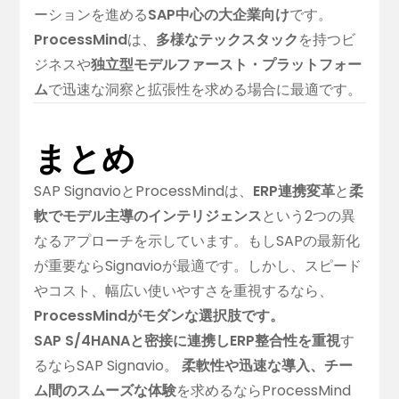
ーションを進める
SAP中心の大企業向け
です。
ProcessMind
は、
多様なテックスタック
を持つビ
ジネスや
独立型モデルファースト・プラットフォー
ム
で迅速な洞察と拡張性を求める場合に最適です。
まとめ
SAP SignavioとProcessMindは、
ERP連携変革
と
柔
軟でモデル主導のインテリジェンス
という2つの異
なるアプローチを示しています。もしSAPの最新化
が重要ならSignavioが最適です。しかし、スピード
やコスト、幅広い使いやすさを重視するなら、
ProcessMindがモダンな選択肢です。
SAP S/4HANAと密接に連携しERP整合性を重視
す
るならSAP Signavio。
柔軟性や迅速な導入、チー
ム間のスムーズな体験
を求めるならProcessMind