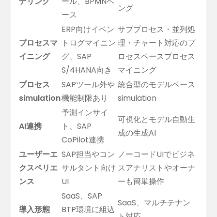
デリング
ール、BPMNベ
ング
ース
ERP向けイベン
サブプロセス・並列処
プロセスマ
トログマイニン
理・チャート対応のプ
イニング
グ、SAP
ロセスベースプロセス
S/4HANA向き
マイニング
プロセス
SAPツール外や
統合型のモデルベース
simulation
機能制限あり
simulation
予測インサイ
可視化とモデル自動生
AI連携
ト、SAP
成の生成AI
CoPilot連携
ユーザーエ
SAP担当やコン
ノーコードUIでビジネ
クスペリエ
サルタント向け
スアナリストやオーナ
ンス
UI
ーも簡単操作
SaaS、SAP
SaaS、マルチテナン
導入形態
BTP環境に組込
ト対応