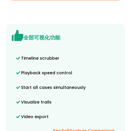
全部可视化功能
Timeline scrubber
Playback speed control
Start all cases simultaneously
Visualize trails
Video export
→
See Full Feature Comparison