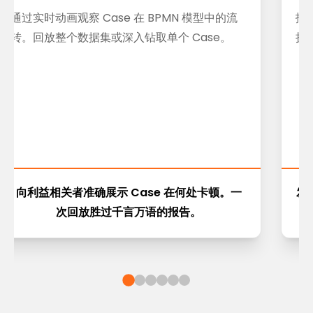
通过实时动画观察 Case 在 BPMN 模型中的流
拖
转。回放整个数据集或深入钻取单个 Case。
执
向利益相关者准确展示 Case 在何处卡顿。一
发
次回放胜过千言万语的报告。