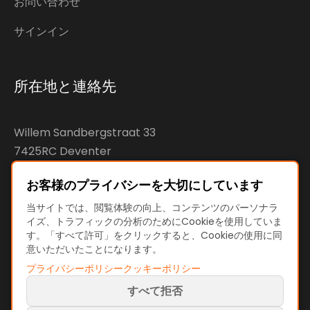
お問い合わせ
サインイン
所在地と連絡先
Willem Sandbergstraat 33
7425RC Deventer
The Netherlands
お客様のプライバシーを大切にしています
KvK: 92890598
当サイトでは、閲覧体験の向上、コンテンツのパーソナラ
イズ、トラフィックの分析のためにCookieを使用していま
VAT: NL866207144B01
す。「すべて許可」をクリックすると、Cookieの使用に同
意いただいたことになります。
プライバシーポリシー
クッキーポリシー
すべて拒否
利用規約とポリシー
利用規約