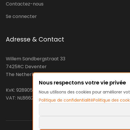
Contactez-nous
Se connecter
Adresse & Contact
Willem Sandbergstraat 33
7425RC Deventer
The Netherlands
Nous respectons votre vie privée
KvK: 92890598
Nous utilisons des cookies pour améliorer vot
VAT: NL866207144B01
Politique de confidentialité
Politique des cook